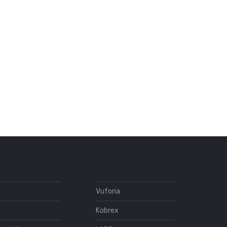
y
Vuforia
Kobrex