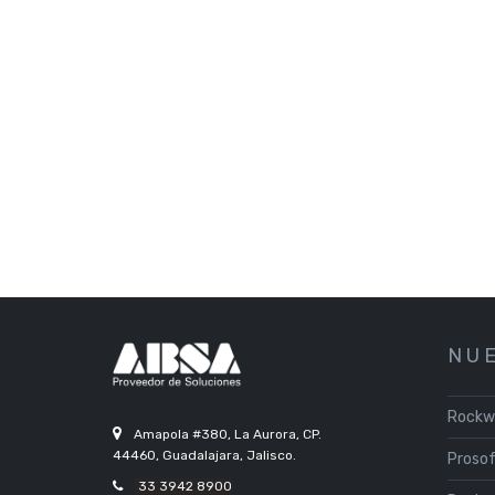
N U E
Rockw
Amapola #380, La Aurora, CP.
44460, Guadalajara, Jalisco.
Proso
33 3942 8900