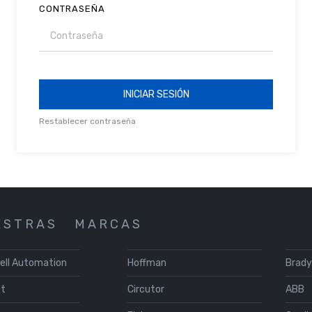
CONTRASEÑA
INICIAR SESIÓN
Restablecer contraseña
 S T R A S
M A R C A S
ell Automation
Hoffman
Brad
ft
Circutor
ABB