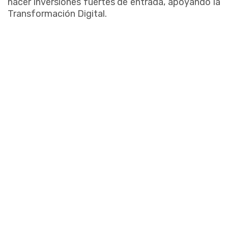
hacer inversiones fuertes de entrada, apoyando la
Transformación Digital.
_
Fuente: infochannel.info
SEGURIDAD EN EL PROCESO DE
TRANSFORMACIÓN DIGITAL EN LA
INDUSTRIA
Fuente: https://gblogs.cisco.com
BEATRIZ ELENA GASPAR FIGUEROA
Leer siguiente