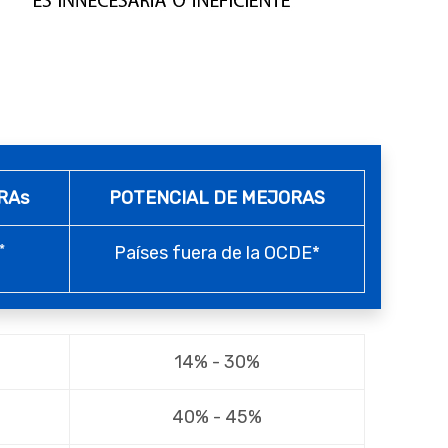
RAs
POTENCIAL DE MEJORAS
*
Países fuera de la OCDE*
14% - 30%
40% - 45%