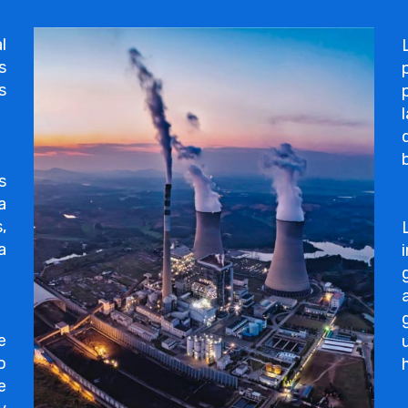
l
s
s
s
a
,
a
e
o
e