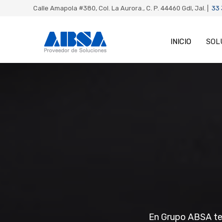
Calle Amapola #380, Col. La Aurora., C. P. 44460 Gdl, Jal. |
33
INICIO
SOL
En Grupo ABSA te