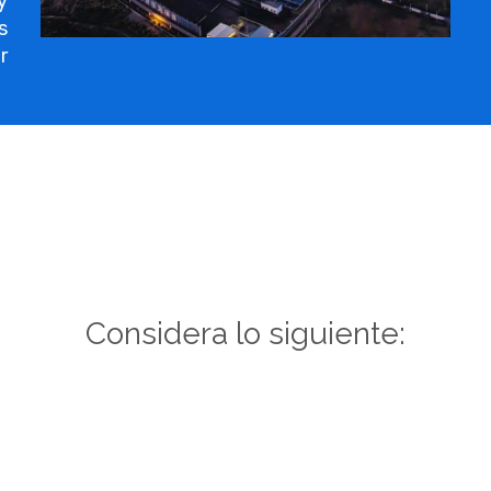
y
s
r
Considera lo siguiente: