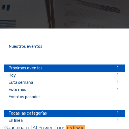
Nuestros eventos
1
Próximos eventos
1
Hoy
1
Esta semana
1
Este mes
Eventos pasados
1
Todas las categorías
1
En línea
Guanajuato | AI Power Tour
En línea