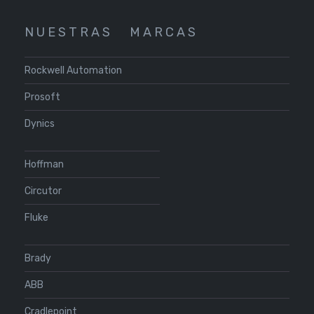
N U E S T R A S
M A R C A S
Rockwell Automation
Prosoft
Dynics
Hoffman
Circutor
Fluke
Brady
ABB
Cradlepoint