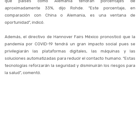
que países como Alemania tendrán porcentajes de
aproximadamente 33%, dijo Rohde. “Este porcentaje, en
comparación con China o Alemania, es una ventana de
oportunidad”, indicó.
Además, el directivo de Hannover Fairs México pronosticó que la
pandemia por COVID-19 tendrá un gran impacto social pues se
privilegiarán las plataformas digitales, las máquinas y las
soluciones automatizadas para reducir el contacto humano. “Estas
tecnologías reforzarán la seguridad y disminuirán los riesgos para
la salud”, comentó.
Por último, Rohde aprovechó su ponencia para invitar a los
interesados a participar en la segunda edición de Industrial
Transformation México, la Hannover Messe en América Latina, que
tendrá lugar del 28 al 30 de octubre de 2020 con un formato virtual
innovador. “ITM demostrará que los formatos digitales funcionan de
manera exitosa para hacer negocios”, concluyó.