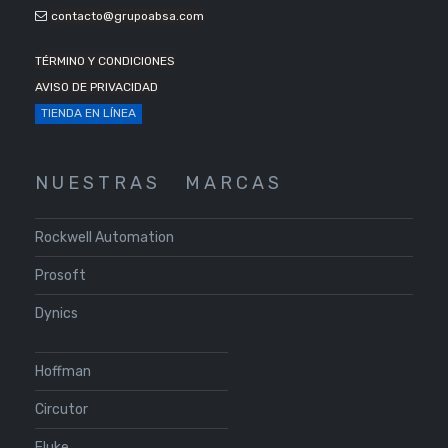
contacto@grupoabsa.com
TÉRMINO Y CONDICIONES
AVISO DE PRIVACIDAD
TIENDA EN LÍNEA
N U E S T R A S
M A R C A S
Rockwell Automation
Prosoft
Dynics
Hoffman
Circutor
Fluke