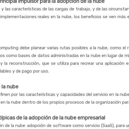
incipal impulsor para la adopción de la nube
 y las características de las cargas de trabajo, y de las circunst
 implementaciones reales en la nube, los beneficios se ven más e
puting debe planear varias rutas posibles a la nube, como el re
icios como bases de datos administradas en la nube en lugar de m
 la reconstrucción, que se utiliza para recrear una aplicación 
lables y de pago por uso.
 la nube
finen por las características y capacidades del servicio en la nub
o en la nube dentro de los propios procesos de la organización par
 típicas de la adopción de la nube empresarial
ón de la nube: adopción de software como servicio (SaaS), para u