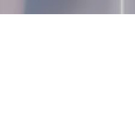
SOS DE UNA EMPRESA CO
Fuente: www.ekon.es
BEATRIZ ELENA GASPAR FIGUEROA
Leer siguiente