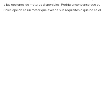
a las opciones de motores disponibles. Podría encontrarse que su
única opción es un motor que excede sus requisitos o que no es el
óptimo para la aplicación, lo cual acarrea costos adicionales,
afecta el rendimiento y reduce la eficiencia energética de su
máquina.
¿Una estrategia más inteligente en torno a la servoprensa? Elija
una solución de control diseñada para aceptar múltiples tipos de
motores suministrados por múltiples proveedores de motores.
Cuando hay disponible una amplia gama de opciones de motores,
es mucho más fácil personalizar una prensa según el par, la
velocidad y otras características específicas requeridas por sus
aplicaciones.
La unificación del control más allá de la prensa
Una solución de servoprensa inteligente cuenta con una única
plataforma de control para realizar el control de lógica, movimiento