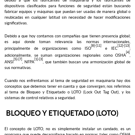
debido a que los fabricantes de maquinaria y los fabricantes de
dispositivos clasificados para funciones de seguridad están buscando
fabricar equipos y máquinas que puedan ser usadas de manera global o
reubicadas en cualquier latitud sin necesidad de hacer modificaciones
significativas.
Debido a que hoy contamos con compañías que tienen presencia global;
es aquí donde toman relevancia las normas internacionales,
[8]-[11]
[12]-[13]
principalmente de organizaciones como ISO
e IEC
;
[4]
adicionalmente, se suman organizaciones regionales como OSHA
,
[5]-[7]
[1]-[3]
ANSI
, NFPA
, que también buscan una armonización global de
sus normativas.
Cuando nos enfrentamos al tema de seguridad en maquinaria hay dos
conceptos que debemos tener en cuenta y que convergen; nos referimos
al tema de Bloqueo y Etiquetado o LOTO (Lock Out Tag Out), y los
sistemas de control relativos a seguridad.
BLOQUEO Y ETIQUETADO (LOTO)
El concepto de LOTO, no es simplemente instalar un candado, es un
programa que puede desarrollarse basado en normas tales como OSHA