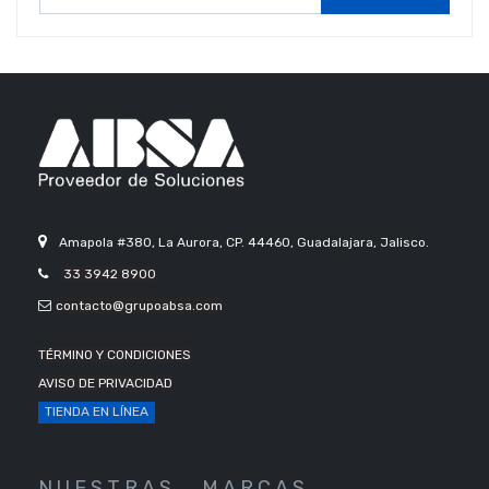
Amapola #380, La Aurora, CP. 44460, Guadalajara, Jalisco.
33 3942 8900
contacto@grupoabsa.com
TÉRMINO Y CONDICIONES
AVISO DE PRIVACIDAD
TIENDA EN LÍNEA
N U E S T R A S
M A R C A S