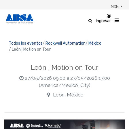
MXN
Ingresar
Todos los eventos
Rockwell Automation
México
León | Motion on Tour
León | Motion on Tour
27/05/2026 09:00
a
27/05/2026 17:00
(
America/Mexico_City
)
Leon
,
México