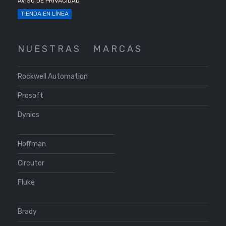
AVISO DE PRIVACIDAD
TIENDA EN LÍNEA
N U E S T R A S
M A R C A S
Rockwell Automation
Prosoft
Dynics
Hoffman
Circutor
Fluke
Brady