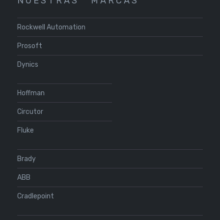
N U E S T R A S
M A R C A S
Rockwell Automation
Prosoft
Dynics
Hoffman
Circutor
Fluke
Brady
ABB
Cradlepoint