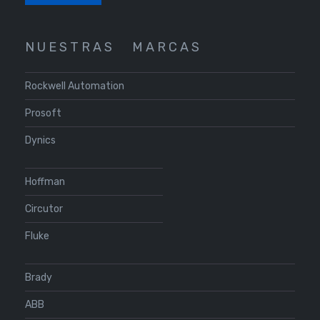
N U E S T R A S
M A R C A S
Rockwell Automation
Prosoft
Dynics
Hoffman
Circutor
Fluke
Brady
ABB