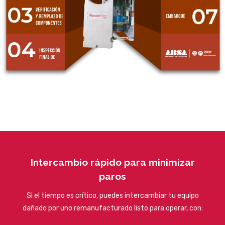
Intercambio rápido para minimizar
paros
Si el tiempo es crítico, puedes intercambiar tu equipo
dañado por uno remanufacturado listo para operar, con: