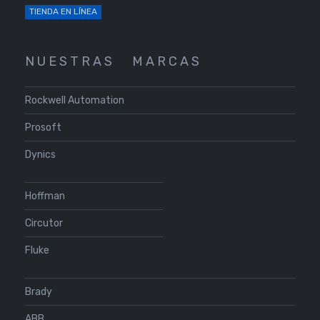
TIENDA EN LÍNEA
N U E S T R A S
M A R C A S
Rockwell Automation
Prosoft
Dynics
Hoffman
Circutor
Fluke
Brady
ABB