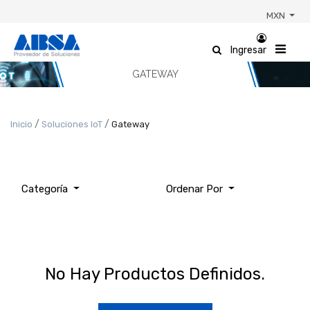
MXN
Categoría
De
Ingresar
Producto
GATEWAY
TODOS
LOS
Inicio
Soluciones IoT
Gateway
PRODUCTOS
Categoría
Ordenar Por
No Hay Productos Definidos.