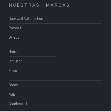
N U E S T R A S
M A R C A S
Rockwell Automation
Prosoft
Dynics
Hoffman
Circutor
Fluke
Brady
ABB
Cradlepoint