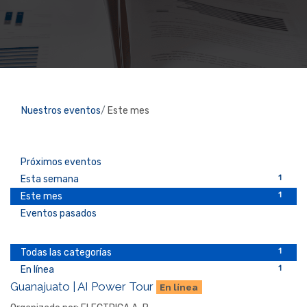
Nuestros eventos
Este mes
Próximos eventos
1
Esta semana
1
Este mes
Eventos pasados
1
Todas las categorías
1
En línea
Guanajuato | AI Power Tour
En línea