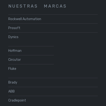
N U E S T R A S
M A R C A S
Rockwell Automation
Prosoft
Dynics
Hoffman
Circutor
Fluke
Brady
ABB
Cradlepoint