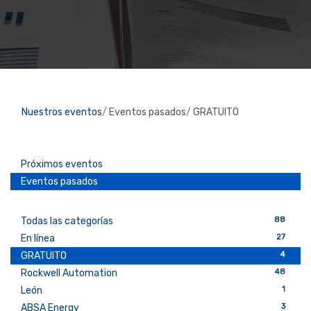
Nuestros eventos
Eventos pasados
GRATUITO
Próximos eventos
Eventos pasados
88
Todas las categorías
27
En línea
4
GRATUITO
48
Rockwell Automation
1
León
3
ABSA Energy