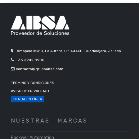
Amapola #380, La Aurora, CP. 44460, Guadalajara, Jalisco.
33 3942 8900
contacto@grupoabsa.com
TÉRMINO Y CONDICIONES
AVISO DE PRIVACIDAD
TIENDA EN LÍNEA
N U E S T R A S
M A R C A S
Rockwell Automation