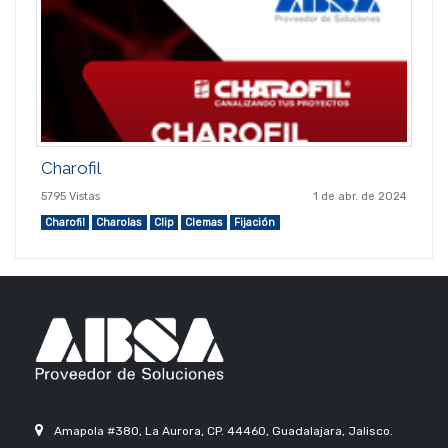
Charofil
5795 Vistas
1 de abr. de 2024
Charofil
Charolas
Clip
Clemas
Fijación
Amapola #380, La Aurora, CP. 44460, Guadalajara, Jalisco.