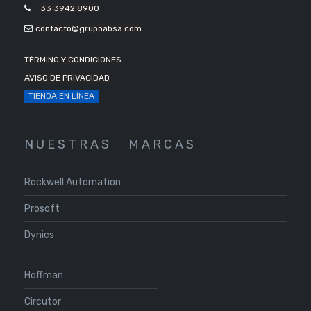
33 3942 8900
contacto@grupoabsa.com
TÉRMINO Y CONDICIONES
AVISO DE PRIVACIDAD
TIENDA EN LÍNEA
N U E S T R A S
M A R C A S
Rockwell Automation
Prosoft
Dynics
Hoffman
Circutor