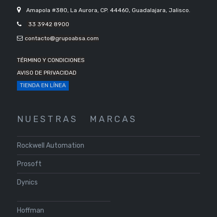
Amapola #380, La Aurora, CP. 44460, Guadalajara, Jalisco.
33 3942 8900
contacto@grupoabsa.com
TÉRMINO Y CONDICIONES
AVISO DE PRIVACIDAD
TIENDA EN LÍNEA
N U E S T R A S
M A R C A S
Rockwell Automation
Prosoft
Dynics
Hoffman